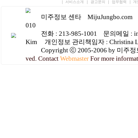
관련법령의 규정에 의합
|
서비스소개
|
광고문의
|
업무협력
|
개
제 4 조 (회원의 범위)
미주정보 센타 MijuJungbo.com 3377 Wi
① 회원가입을 한자에 한
010
② 비회원은 특정 영역의
전화 : 213-985-1001 문의메일 : info
③ 회원이라 함은 회원과
Kim 개인정보 관리책임자 : Christina L
④ 기타 언급되지 않은 
Copyright ⓒ 2005-2006 by 미주
제 5 조 (회원의 의무)
ved. Contact
Webmaster
For more informa
① 회원은 이 규칙에서 
② 정식회원은 아래 각 
1. 정당한 이유없이 타
2. 공공질서 또는 미풍
3. 본 사이트의 명예를
4. 국가안전을 위협하거
5. 본 규칙에 위반하여
6. 기타 현행법에 위배
제 6 조 (회원가입 제한
다음 각호에 해당되는 경우
자 접근 제한, 이용 정지