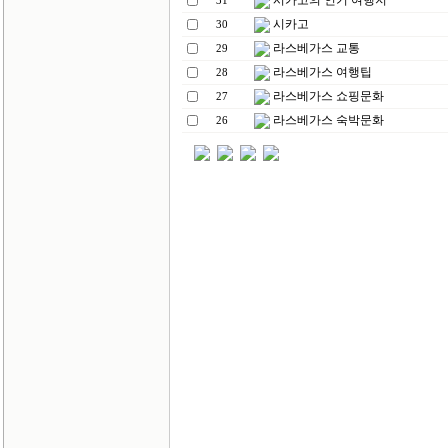
시카고의 인기 여행지
31
시카고
30
라스베가스 교통
29
라스베가스 여행팁
28
라스베가스 쇼핑문화
27
라스베가스 숙박문화
26