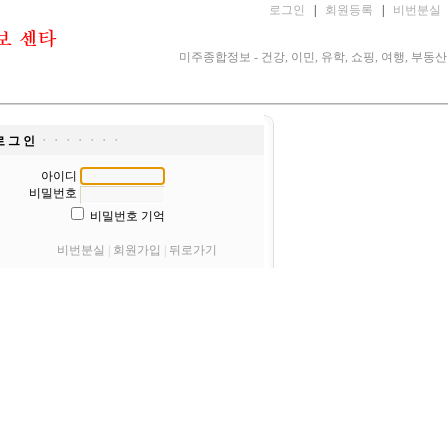
로그인
|
회원등록
|
비번분실
미주종합정보 - 건강, 이민, 유학, 쇼핑, 여행, 부동산
로 그 인
ㆍㆍㆍㆍㆍㆍㆍ
아이디
비밀번호
비밀번호 기억
비번분실
|
회원가입
|
뒤로가기