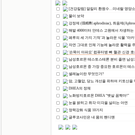
[건강칼럼] 알칼리 환원수…미네랄 영양소
물이 보약
강정제 (强精劑 aphrodisiac), 최음제(Aphrodi
해발 4000미터 안데스 고원에서 자생하는 
페루의 세 가지 기적’과 놀라운 식물 ‘마카
자연 그대로 인체 기능에 놀라운 활력을 주
'손목이 아파요' 컴퓨터병 뼈·혈관·신경·호르
남성호르몬 테스토스테론 분비 줄면 남성
남성호르몬 중 가장 중요한 호르몬이 테
셀레늄이란 무엇인가?
암, 고혈압, 당뇨 개선을 위하여 키토산을 
DHEA의 정체
노화방지호르몬 DHEA “뱃살 꼼짝마!”
눈을 밝히고 취각·미각을 살리는 아연
정력강화 식품 10가지
글루코사민은 내 몸의 핸디맨