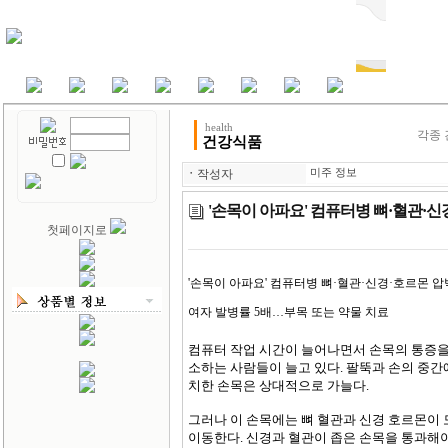
health
각종
건강식품
ㆍ
작성자
미주 정보
'손목이 아파요' 컴퓨터병 뼈·혈관·신
첫페이지로
'손목이 아파요' 컴퓨터병 뼈·혈관·신경·호르몬 압박
여자 발병률 5배…부목 또는 약물 치료
컴퓨터 작업 시간이 늘어나면서 손목의 통증을
소하는 사람들이 늘고 있다. 팔뚝과 손의 중간
치한 손목은 상대적으로 가늘다.
그러나 이 손목에는 뼈 혈관과 신경 호르몬이 
이동한다. 신경과 혈관이 좁은 손목을 통과해야