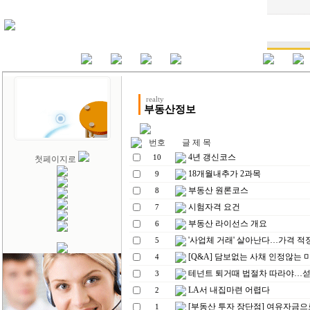
realty
부동산정보
번호
글 제 목
4년 갱신코스
10
첫페이지로
18개월내추가 2과목
9
부동산 원론코스
8
시험자격 요건
7
부동산 라이선스 개요
6
'사업체 거래' 살아난다…가격 적정
5
[Q&A] 담보없는 사채 인정않는 
4
테넌트 퇴거때 법절차 따라야…섣불
3
LA서 내집마련 어렵다
2
[부동산 투자 장단점] 여유자금
1